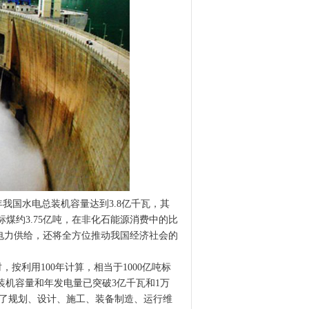
年我国水电总装机容量达到
3.8
亿千瓦，其
标煤约
3.75
亿吨，在非化石能源消费中的比
洁电力供给，还将全方位推动我国经济社会的
时，按利用
100
年计算，相当于
1000
亿吨标
装机容量和年发电量已突破
3
亿千瓦和
1
万
了规划、设计、施工、装备制造、运行维