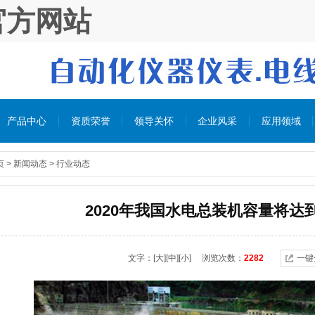
国)官方网站
产品中心
资质荣誉
领导关怀
企业风采
应用领域
页
>
新闻动态
>
行业动态
2020年我国水电总装机容量将达到
文字：
[大]
[中]
[小]
浏览次数：
2282
一键