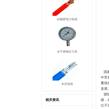
硅橡胶电力电缆
全不锈钢压力表
国家
中常
重保
本安电缆
发展
据
相关资讯
煤，
亿千