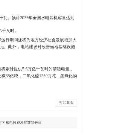
千瓦。预计
2025
年全国水电装机容量达到
亿千瓦时。
建设和运行期间还将为地方经济社会发展增加大
元。此外，电站建设对改善当地基础设施
电将累计提供
5.6
万亿千瓦时的清洁电量，
化碳
35
亿吨，二氧化硫
1250
万吨，氮氧化物
打印此页
划下 核电投资发展前景分析